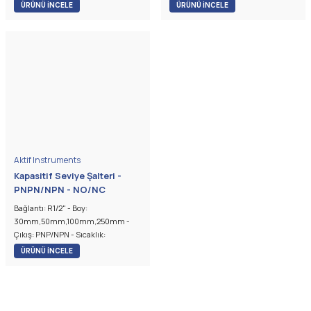
Koruma: IP67
Koruma: IP67
ÜRÜNÜ İNCELE
ÜRÜNÜ İNCELE
Aktif Instruments
Kapasitif Seviye Şalteri -
PNPN/NPN - NO/NC
Bağlantı: R1/2" - Boy:
30mm,50mm,100mm,250mm -
Çıkış: PNP/NPN - Sıcaklık:
-20...+80C - Probe: PEEK - Proses:
ÜRÜNÜ İNCELE
SS304