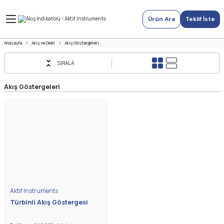
Ürün Ara
Teklif İste
Anasayfa
Akış ve Debi
Akış Göstergeleri
SIRALA
Akış Göstergeleri
Aktif Instruments
Türbinli Akış Göstergesi