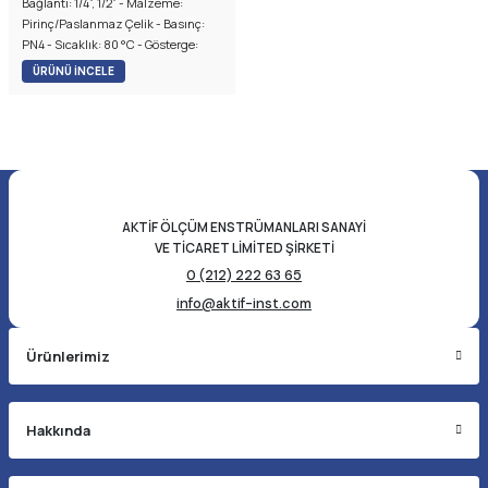
Bağlantı: 1/4”, 1/2” - Malzeme:
Pirinç/Paslanmaz Çelik - Basınç:
PN4 - Sıcaklık: 80 °C - Gösterge:
Borosilicat Cam
ÜRÜNÜ İNCELE
AKTİF ÖLÇÜM ENSTRÜMANLARI SANAYİ
VE TİCARET LİMİTED ŞİRKETİ
0 (212) 222 63 65
info@aktif-inst.com
Ürünlerimiz
Hakkında