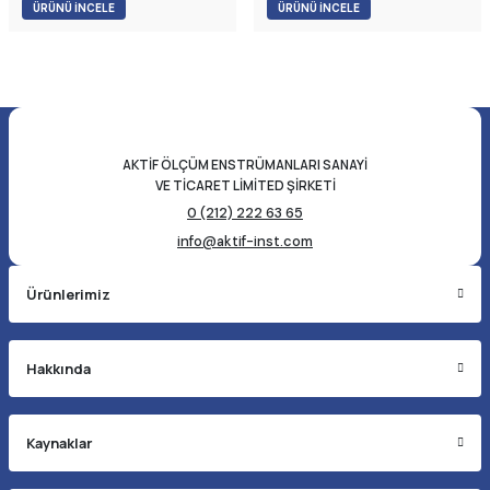
Sıcaklık: Maks. 120 °C - Basınç:
ÜRÜNÜ İNCELE
ÜRÜNÜ İNCELE
PN10
AKTİF ÖLÇÜM ENSTRÜMANLARI SANAYİ
VE TİCARET LİMİTED ŞİRKETİ
0 (212) 222 63 65
info@aktif-inst.com
Ürünlerimiz
Hakkında
Kaynaklar