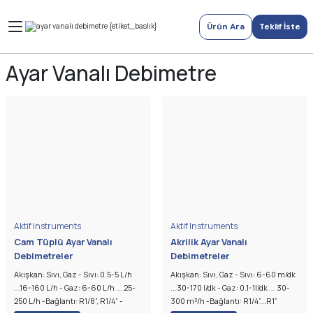
Ürün Ara
Teklif İste
Ayar Vanalı Debimetre
Aktif Instruments
Aktif Instruments
Cam Tüplü Ayar Vanalı
Akrilik Ayar Vanalı
Debimetreler
Debimetreler
Akışkan: Sıvı, Gaz - Sıvı: 0.5-5 L/h
Akışkan: Sıvı, Gaz - Sıvı: 6-60 m/dk
...16-160 L/h - Gaz: 6-60 L/h ... 25-
...30-170 l/dk - Gaz: 0.1-1l/dk ... 30-
250 L/h -Bağlantı: R1/8”, R1/4” -
300 m³/h -Bağlantı: R1/4”...R1”