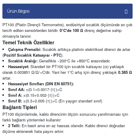
Ürün Bilgisi
PT100 (Platin Dirençli Termometre), endüstriyel sıcaklık ölçümünde en çok
tercih edilen sensörlerden biridir.
0°C'de 100 Ω
direnç değerine sahip
olmasıyla tanınır.
Temel Teknik Özellikler
Çalışma Prensibi:
Sıcaklık arttıkça platinin elektriksel direnci de artar
(
Pozitif Sıcaklık Katsayısı - PTC
).
Sıcaklık Aralığı:
Genellikle −200°C ile +850°C arasındadır.
Hassasiyet:
Standart bir PT100 için sıcaklık katsayısı (α) yaklaşık
olarak 0.003851 Ω/Ω/∘C'dir. Yani her 1°C artış için direnç yaklaşık
0.385 Ω
artar.
Hassasiyet Sınıfları (DIN EN 60751):
Sınıf AA:
±(0.1+0.0017⋅
t
)∘C
∣
∣
Sınıf A:
±(0.15+0.002⋅
t
)∘C
∣
∣
Sınıf B:
±(0.3+0.005⋅
t
)∘C (En yaygın standart sınıf)
∣
∣
Bağlantı Tipleri
PT100 ölçümlerinde, kablo direncinin ölçüm sonucunu yanıltmaması için
farklı bağlantı yöntemleri kullanılır:
2 Telli:
En basit ama en az hassas olanıdır. Kablo direnci doğrudan
ölçüme eklenerek hata payını artırır.