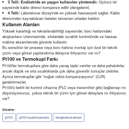
3 Telli:
Endüstride en yaygın kullanılan yöntemdir.
Üçüncü tel
sayesinde kablo direnci kompanze edilir (dengelenir).
4 Telli:
Laboratuvar düzeyinde en yüksek hassasiyeti sağlar. Kablo
direncinden kaynaklanan hataları tamamen ortadan kaldırır.
Kullanım Alanları
Yüksek kararlılığı ve tekrarlanabilirliği sayesinde; boru hatlarındaki
akışkanların izlenmesinde, silolardaki sıcaklık kontrolünde ve hassas
makine aksamlarında güvenle kullanılır.
Bu sensörün bir prosese veya boru hattına montajı için özel bir teknik
çizim veya görsel yapılandırma detayına ihtiyacınız var mı?
Pt100 ve Termokupl Farkı
Pt100'ler termokupllara göre daha yavaş tepki verirler ve daha pahalıdırlar,
ancak düşük ve orta sıcaklıklarda çok daha güvenilir sonuçlar üretirler.
Ayrıca termokupllar gibi "soğuk nokta kompanzasyonu" (CJR)
gerektirmezler.
Pt100'ü belirli bir kontrol cihazına (PLC veya transmitter gibi) bağlamayı mı
düşünüyorsunuz, yoksa teknik bir çizim için görsel detaylara mı ihtiyacınız
var?
Etiketler :
pt100
pt100 sıcaklık sensörü
temperature sensor