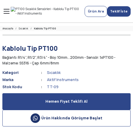
Ürün Ara
Teklif İste
Anasayfa
Sıcaklık
Kablolu Tip PT100
Kablolu Tip PT100
Bağlantı: R1/4”, R1/2”, R3/4” - Boy: 10mm...200mm - Sensör: 1xPT100 -
Malzeme: SS316 - Çap: 6mm/8mm
Kategori
Sıcaklık
Marka
Aktif Instruments
Stok Kodu
TT-09
Hemen Fiyat Teklifi Al
Ürün Hakkında Görüşme Başlat