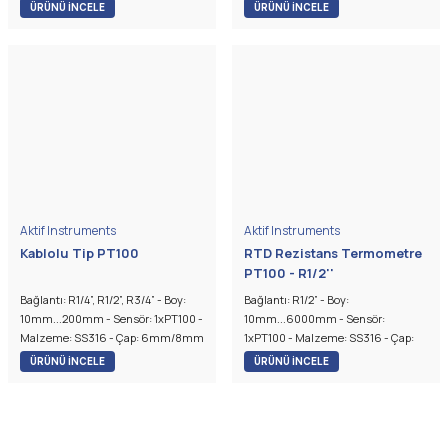
Değişik çaplarda boylarda metal
6mm/8mm/10mm
ÜRÜNÜ İNCELE
ÜRÜNÜ İNCELE
koruyucu kılıflar kullanılarak
üretilmektedir. Koruyucu kılıf çapına
göre B tipi veya C tipi kafa kullanılır.
Aktif Instruments
Aktif Instruments
Kablolu Tip PT100
RTD Rezistans Termometre
PT100 - R1/2''
Bağlantı: R1/4”, R1/2”, R3/4” - Boy:
Bağlantı: R1/2” - Boy:
10mm...200mm - Sensör: 1xPT100 -
10mm...6000mm - Sensör:
Malzeme: SS316 - Çap: 6mm/8mm
1xPT100 - Malzeme: SS316 - Çap:
6mm/8mm/10mm
ÜRÜNÜ İNCELE
ÜRÜNÜ İNCELE