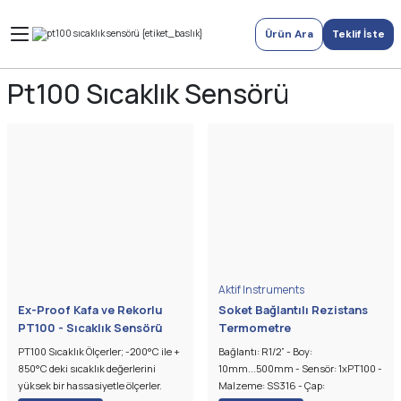
Ürün Ara
Teklif İste
Pt100 Sıcaklık Sensörü
Aktif Instruments
Ex-Proof Kafa ve Rekorlu
Soket Bağlantılı Rezistans
PT100 - Sıcaklık Sensörü
Termometre
PT100 Sıcaklık Ölçerler; -200°C ile +
Bağlantı: R1/2” - Boy:
850°C deki sıcaklık değerlerini
10mm...500mm - Sensör: 1xPT100 -
yüksek bir hassasiyetle ölçerler.
Malzeme: SS316 - Çap: