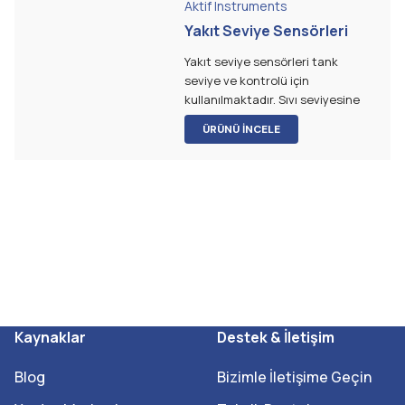
Aktif Instruments
Yakıt Seviye Sensörleri
Yakıt seviye sensörleri tank
seviye ve kontrolü için
kullanılmaktadır. Sıvı seviyesine
göre boru boyunca hareket
ÜRÜNÜ İNCELE
eden şamandıra içindeki
mıknatısın manyetik alanı, Reed
sensörün hizasına geldiğinde
elektrik devresini açar veya
kapatır. Sürekli tip seri dizilen
direnç ve Reed röleler devreye
girer ve çıkar. Reed sensörlerin
bu değişimleri ile alarm veya
seviye bilgisi bir röle devresi veya
kontrol cihazı ile değerlendirilir.
Kaynaklar
Destek & İletişim
Blog
Bizimle İletişime Geçin