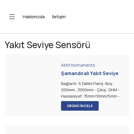
Hakkımızda
İletişim
Yakıt Seviye Sensörü
Aktif Instruments
Şamandıralı Yakıt Seviye
Sensörü
Bağlantı: 5 Delikli Flanş -Boy:
200mm...3000mm - Çıkış: OHM -
Hassasiyet: 15mm/10mm/5mm -
Şamandıra: NBR
ÜRÜNÜ İNCELE