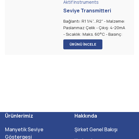
Aktif Instruments
Seviye Transmitteri
Bağlantı: R1 1/4”...R2" - Malzeme:
Paslanmaz Çelik - Çıkış: 4-20mA
- Sıcaklık: Maks. 60°C - Basınç:
Maks. 10 bar
ÜRÜNÜ İNCELE
Ürünlerimiz
Hakkında
Manyetik Seviye
Şirket Genel Bakışı
Göstergesi