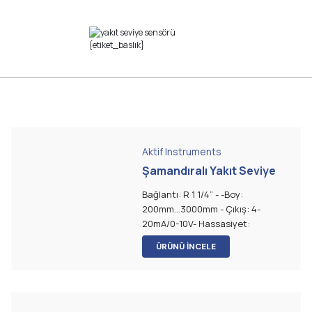
Aktif Instruments
Şamandıralı Yakıt Seviye
Sensörü
Bağlantı: R 1 1/4” - -Boy:
200mm...3000mm - Çıkış: 4-
20mA/0-10V- Hassasiyet:
15mm/10mm/5mm - Şamandıra:
ÜRÜNÜ İNCELE
NBR