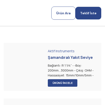
Ürün Ara
Teklif İste
Aktif Instruments
Şamandıralı Yakıt Seviye
Sensörü
Bağlantı: R 1 1/4” - -Boy:
200mm...3000mm - Çıkış: OHM -
Hassasiyet: 15mm/10mm/5mm -
Şamandıra: NBR
ÜRÜNÜ İNCELE