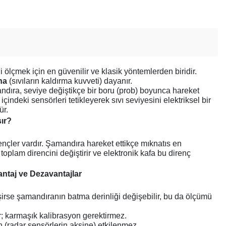
i ölçmek için en güvenilir ve klasik yöntemlerden biridir.
na
(sıvıların kaldırma kuvveti) dayanır.
ndıra, seviye değiştikçe bir boru (prob) boyunca hareket
indeki sensörleri tetikleyerek sıvı seviyesini elektriksel bir
ür.
şır?
rençler vardır. Şamandıra hareket ettikçe mıknatıs en
toplam direncini değiştirir ve elektronik kafa bu direnç
antaj ve Dezavantajlar
irse şamandıranın batma derinliği değişebilir, bu da ölçümü
r; karmaşık kalibrasyon gerektirmez.
(radar sensörlerin aksine) etkilenmez.