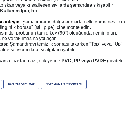
apışkan veya kristalleşen sıvılarda şamandıra sıkışabilir.
Kullanım İpuçları
ı önleyin:
Şamandıranın dalgalanmadan etkilenmemesi için
inginlik borusu" (still pipe) içine monte edin.
nsmitter probunun tam dikey (90°) olduğundan emin olun.
ne ve takılmasına yol açar.
tası:
Şamandırayı temizlik sonrası takarken "Top" veya "Up"
alde sensör mıknatısı algılamayabilir.
) varsa, paslanmaz çelik yerine
PVC, PP veya PVDF
gövdeli
level transmitter
float level transmitters