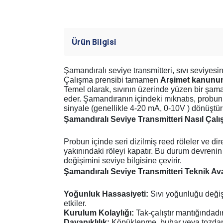
Ürün Bilgisi
Şamandıralı seviye transmitteri, sıvı seviyesin
Çalışma prensibi tamamen
Arşimet kanunu
Temel olarak, sıvının üzerinde yüzen bir şama
eder. Şamandıranın içindeki mıknatıs, probun iç
sinyale (genellikle 4-20 mA, 0-10V ) dönüştür
Şamandıralı Seviye Transmitteri Nasıl Çalı
Probun içinde seri dizilmiş reed röleler ve di
yakınındaki röleyi kapatır. Bu durum devrenin 
değişimini seviye bilgisine çevirir.
Şamandıralı Seviye Transmitteri Teknik Av
Yoğunluk Hassasiyeti:
Sıvı yoğunluğu değiş
etkiler.
Kurulum Kolaylığı:
Tak-çalıştır mantığındadı
Dayanıklılık:
Köpüklenme, buhar veya tozdan 