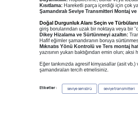
Kısıtlama:
Hareketli parça içerdiği için çok y
Şamandıralı Seviye Transmitteri
Montaj ve 
Doğal Durgunluk Alanı Seçin ve Türbülans
giriş borularından uzak bir noktaya veya bir "d
Dikey Hizalama ve Sürtünmeyi azaltın:
Tra
Hafif eğimler şamandıranın boruya sürtünmesi
Mıknatıs Yönü Kontrolü ve Ters montaj ha
yazısının yukarı baktığından emin olun; aksi h
Eğer tankınızda agresif kimyasallar (asit vb.
şamandıraları tercih etmelisiniz.
Etiketler :
seviye sensörü
seviye transmitteri