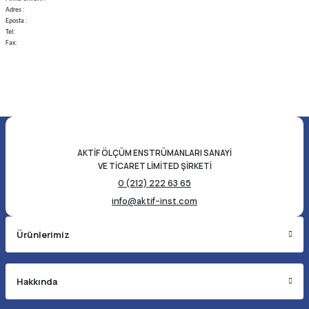
Adres :
Eposta :
Tel:
Fax:
AKTİF ÖLÇÜM ENSTRÜMANLARI SANAYİ
VE TİCARET LİMİTED ŞİRKETİ
0 (212) 222 63 65
info@aktif-inst.com
Ürünlerimiz
Hakkında