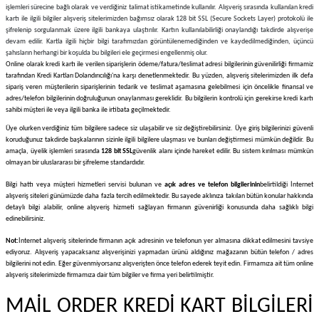
işlemleri sürecine bağlı olarak ve verdiğiniz talimat istikametinde kullanılır. Alışveriş sırasında kullanılan kredi
kartı ile ilgili bilgiler alışveriş sitelerimizden bağımsız olarak 128 bit SSL (Secure Sockets Layer) protokolü ile
şifrelenip sorgulanmak üzere ilgili bankaya ulaştırılır. Kartın kullanılabilirliği onaylandığı takdirde alışverişe
devam edilir. Kartla ilgili hiçbir bilgi tarafımızdan görüntülenemediğinden ve kaydedilmediğinden, üçüncü
şahısların herhangi bir koşulda bu bilgileri ele geçirmesi engellenmiş olur.
Online olarak kredi kartı ile verilen siparişlerin ödeme/fatura/teslimat adresi bilgilerinin güvenilirliği firmamiz
tarafından Kredi Kartları Dolandırıcılığı'na karşı denetlenmektedir. Bu yüzden, alışveriş sitelerimizden ilk defa
sipariş veren müşterilerin siparişlerinin tedarik ve teslimat aşamasına gelebilmesi için öncelikle finansal ve
adres/telefon bilgilerinin doğruluğunun onaylanması gereklidir. Bu bilgilerin kontrolü için gerekirse kredi kartı
sahibi müşteri ile veya ilgili banka ile irtibata geçilmektedir.
Üye olurken verdiğiniz tüm bilgilere sadece siz ulaşabilir ve siz değiştirebilirsiniz. Üye giriş bilgilerinizi güvenli
koruduğunuz takdirde başkalarının sizinle ilgili bilgilere ulaşması ve bunları değiştirmesi mümkün değildir. Bu
amaçla, üyelik işlemleri sırasında
128 bit SSL
güvenlik alanı içinde hareket edilir. Bu sistem kırılması mümkün
olmayan bir uluslararası bir şifreleme standardıdır.
Bilgi hattı veya müşteri hizmetleri servisi bulunan ve
açık adres ve telefon bilgilerinin
belirtildiği İnternet
alışveriş siteleri günümüzde daha fazla tercih edilmektedir. Bu sayede aklınıza takılan bütün konular hakkında
detaylı bilgi alabilir, online alışveriş hizmeti sağlayan firmanın güvenirliği konusunda daha sağlıklı bilgi
edinebilirsiniz.
Not:
İnternet alışveriş sitelerinde firmanın açık adresinin ve telefonun yer almasına dikkat edilmesini tavsiye
ediyoruz. Alışveriş yapacaksanız alışverişinizi yapmadan ürünü aldığınız mağazanın bütün telefon / adres
bilgilerini not edin. Eğer güvenmiyorsanız alışverişten önce telefon ederek teyit edin. Firmamıza ait tüm online
alışveriş sitelerimizde firmamıza dair tüm bilgiler ve firma yeri belirtilmiştir.
MAİL ORDER KREDİ KART BİLGİLERİ