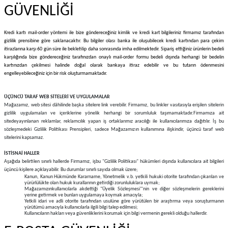
GÜVENLİĞİ
Kredi kartı mail-order yöntemi ile bize göndereceğiniz kimlik ve kredi kart bilgileriniz firmamız tarafından
gizlilik prensibine göre saklanacaktır. Bu bilgiler olası banka ile oluşubilecek kredi kartından para çekim
itirazlarına karşı 60 gün süre ile bekletilip daha sonrasında imha edilmektedir. Sipariş ettiğiniz ürünlerin bedeli
karşılığında bize göndereceğiniz tarafınızdan onaylı mail-order formu bedeli dışında herhangi bir bedelin
kartınızdan çekilmesi halinde doğal olarak bankaya itiraz edebilir ve bu tutarın ödenmesini
engelleyebileceğiniz için bir risk oluşturmamaktadır.
ÜÇÜNCÜ TARAF WEB SİTELERİ VE UYGULAMALAR
Mağazamız, web sitesi dâhilinde başka sitelere link verebilir. Firmamız, bu linkler vasıtasıyla erişilen sitelerin
gizlilik uygulamaları ve içeriklerine yönelik herhangi bir sorumluluk taşımamaktadır.
Firmamıza ait
sitede
yayınlanan reklamlar, reklamcılık yapan iş ortaklarımız aracılığı ile kullanıcılarımıza dağıtılır. İş bu
sözleşmedeki Gizlilik Politikası Prensipleri, sadece Mağazamızın kullanımına ilişkindir, üçüncü taraf web
sitelerini kapsamaz.
İSTİSNAİ HALLER
Aşağıda belirtilen sınırlı hallerde Firmamız, işbu "Gizlilik Politikası" hükümleri dışında kullanıcılara ait bilgileri
üçüncü kişilere açıklayabilir. Bu durumlar sınırlı sayıda olmak üzere;
Kanun, Kanun Hükmünde Kararname, Yönetmelik v.b. yetkili hukuki otorite tarafından çıkarılan ve
yürürlülükte olan hukuk kurallarının getirdiği zorunluluklara uymak;
Mağazamızınkullanıcılarla akdettiği "Üyelik Sözleşmesi"'nin ve diğer sözleşmelerin gereklerini
yerine getirmek ve bunları uygulamaya koymak amacıyla;
Yetkili idari ve adli otorite tarafından usulüne göre yürütülen bir araştırma veya soruşturmanın
yürütümü amacıyla kullanıcılarla ilgili bilgi talep edilmesi;
Kullanıcıların hakları veya güvenliklerini korumak için bilgi vermenin gerekli olduğu hallerdir.