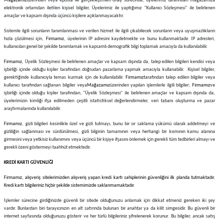
Mağazamız
üzerinden veya eposta ile gerçekleştirilen onay sürecinde, üyelerimiz tarafından mağazamıza
elektronik ortamdan iletilen kişisel bilgiler, Üyelerimiz ile yaptığımız "Kullanıcı Sözleşmesi" ile belirlenen
amaçlar ve kapsam dışında üçüncü kişilere açıklanmayacaktır.
Sistemle ilgili sorunların tanımlanması ve verilen hizmet ile ilgili çıkabilecek sorunların veya uyuşmazlıkların
hızla çözülmesi için,
Firmamız
, üyelerinin IP adresini kaydetmekte ve bunu kullanmaktadır. IP adresleri,
kullanıcıları genel bir şekilde tanımlamak ve kapsamlı demografik bilgi toplamak amacıyla da kullanılabilir.
Firmamız
, Üyelik Sözleşmesi ile belirlenen amaçlar ve kapsam dışında da, talep edilen bilgileri kendisi veya
işbirliği içinde olduğu kişiler tarafından doğrudan pazarlama yapmak amacıyla kullanabilir. Kişisel bilgiler,
gerektiğinde kullanıcıyla temas kurmak için de kullanılabilir.
Firmamız
tarafından talep edilen bilgiler veya
kullanıcı tarafından sağlanan bilgiler veya
Mağazamız
üzerinden yapılan işlemlerle ilgili bilgiler;
Firmamız
ve
işbirliği içinde olduğu kişiler tarafından, "Üyelik Sözleşmesi" ile belirlenen amaçlar ve kapsam dışında da,
üyelerimizin kimliği ifşa edilmeden çeşitli istatistiksel değerlendirmeler, veri tabanı oluşturma ve pazar
araştırmalarında kullanılabilir.
Firmamız
, gizli bilgileri kesinlikle özel ve gizli tutmayı, bunu bir sır saklama yükümü olarak addetmeyi ve
gizliliğin sağlanması ve sürdürülmesi, gizli bilginin tamamının veya herhangi bir kısmının kamu alanına
girmesini veya yetkisiz kullanımını veya üçüncü bir kişiye ifşasını önlemek için gerekli tüm tedbirleri almayı ve
gerekli özeni göstermeyi taahhüt etmektedir.
KREDİ KARTI GÜVENLİĞİ
Firmamız
, alışveriş sitelerimizden alışveriş yapan kredi kartı sahiplerinin güvenliğini ilk planda tutmaktadır.
Kredi kartı bilgileriniz hiçbir şekilde sistemimizde saklanmamaktadır.
İşlemler sürecine girdiğinizde güvenli bir sitede olduğunuzu anlamak için dikkat etmeniz gereken iki şey
vardır. Bunlardan biri tarayıcınızın en alt satırında bulunan bir anahtar ya da kilit simgesidir. Bu güvenli bir
internet sayfasında olduğunuzu gösterir ve her türlü bilgileriniz şifrelenerek korunur. Bu bilgiler, ancak satış