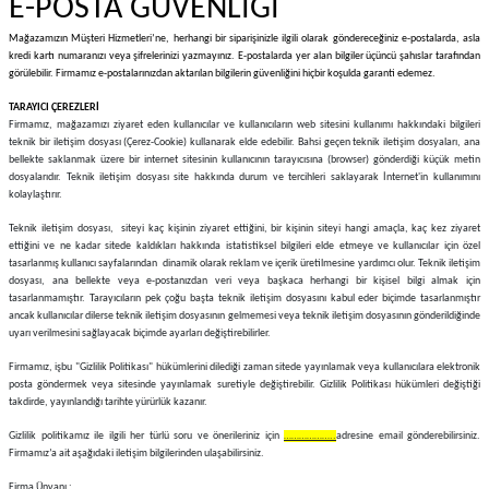
E-POSTA GÜVENLİĞİ
Mağazamızın Müşteri Hizmetleri’ne, herhangi bir siparişinizle ilgili olarak göndereceğiniz e-postalarda, asla
kredi kartı numaranızı veya şifrelerinizi yazmayınız. E-postalarda yer alan bilgiler üçüncü şahıslar tarafından
görülebilir. Firmamız e-postalarınızdan aktarılan bilgilerin güvenliğini hiçbir koşulda garanti edemez.
TARAYICI ÇEREZLERİ
Firmamız, mağazamızı ziyaret eden kullanıcılar ve kullanıcıların web sitesini kullanımı hakkındaki bilgileri
teknik bir iletişim dosyası (Çerez-Cookie) kullanarak elde edebilir. Bahsi geçen teknik iletişim dosyaları, ana
bellekte saklanmak üzere bir internet sitesinin kullanıcının tarayıcısına (browser) gönderdiği küçük metin
dosyalarıdır. Teknik iletişim dosyası site hakkında durum ve tercihleri saklayarak İnternet'in kullanımını
kolaylaştırır.
Teknik iletişim dosyası, siteyi kaç kişinin ziyaret ettiğini, bir kişinin siteyi hangi amaçla, kaç kez ziyaret
ettiğini ve ne kadar sitede kaldıkları hakkında istatistiksel bilgileri elde etmeye ve kullanıcılar için özel
tasarlanmış kullanıcı sayfalarından dinamik olarak reklam ve içerik üretilmesine yardımcı olur. Teknik iletişim
dosyası, ana bellekte veya e-postanızdan veri veya başkaca herhangi bir kişisel bilgi almak için
tasarlanmamıştır. Tarayıcıların pek çoğu başta teknik iletişim dosyasını kabul eder biçimde tasarlanmıştır
ancak kullanıcılar dilerse teknik iletişim dosyasının gelmemesi veya teknik iletişim dosyasının gönderildiğinde
uyarı verilmesini sağlayacak biçimde ayarları değiştirebilirler.
Firmamız, işbu "Gizlilik Politikası" hükümlerini dilediği zaman sitede yayınlamak veya kullanıcılara elektronik
posta göndermek veya sitesinde yayınlamak suretiyle değiştirebilir. Gizlilik Politikası hükümleri değiştiği
takdirde, yayınlandığı tarihte yürürlük kazanır.
Gizlilik politikamız ile ilgili her türlü soru ve önerileriniz için
………………..
adresine email gönderebilirsiniz.
Firmamız’a ait aşağıdaki iletişim bilgilerinden ulaşabilirsiniz.
Firma Ünvanı :