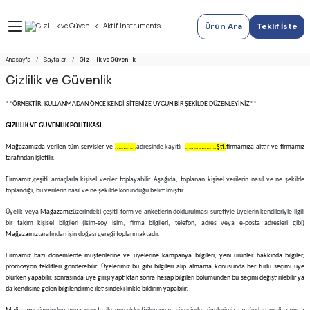
Ürün Ara
Teklif İste
Anasayfa
Sayfalar
Gizlilik ve Güvenlik
Gizlilik ve Güvenlik
**ÖRNEKTİR. KULLANMADAN ÖNCE KENDİ SİTENİZE UYGUN BİR ŞEKİLDE DÜZENLEYİNİZ**
GİZLİLİK VE GÜVENLİK POLİTİKASI
Mağazamızda verilen tüm servisler ve
,…………
adresinde kayıtlı
……………….Şti.
firmamıza aittir ve firmamız
tarafından işletilir.
Firmamız,
çeşitli amaçlarla kişisel veriler toplayabilir. Aşağıda, toplanan kişisel verilerin nasıl ve ne şekilde
toplandığı, bu verilerin nasıl ve ne şekilde korunduğu belirtilmiştir.
Üyelik veya
Mağazamız
üzerindeki çeşitli form ve anketlerin doldurulması suretiyle üyelerin kendileriyle ilgili
bir takım kişisel bilgileri (isim-soy isim, firma bilgileri, telefon, adres veya e-posta adresleri gibi)
Mağazamız
tarafından işin doğası gereği toplanmaktadır.
Firmamız bazı dönemlerde müşterilerine ve üyelerine kampanya bilgileri, yeni ürünler hakkında bilgiler,
promosyon teklifleri gönderebilir. Üyelerimiz bu gibi bilgileri alıp almama konusunda her türlü seçimi üye
olurken yapabilir, sonrasında üye girişi yaptıktan sonra hesap bilgileri bölümünden bu seçimi değiştirilebilir ya
da kendisine gelen bilgilendirme iletisindeki linkle bildirim yapabilir.