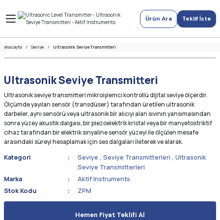
Ürün Ara
Teklif İste
Anasayfa
Seviye
Ultrasonik Seviye Transmitteri
Ultrasonik Seviye Transmitteri
Ultrasonik seviye transmitteri mikroişlemci kontrollü dijital seviye ölçerdir.
Ölçümde yayılan sensör (transdüser) tarafından üretilen ultrasonik
darbeler, aynı sensörü veya ultrasonik bir alıcıyı alan sıvının yansımasından
sonra yüzey akustik dalgası, bir piezoelektrik kristal veya bir manyetostriktif
cihaz tarafından bir elektrik sinyaline sensör yüzeyi ile ölçülen mesafe
arasındaki süreyi hesaplamak için ses dalgaları ileterek ve alarak.
Kategori
Seviye
,
Seviye Transmitterleri
,
Ultrasonik
Seviye Transmitterleri
Marka
Aktif Instruments
Stok Kodu
ZPM
Hemen Fiyat Teklifi Al