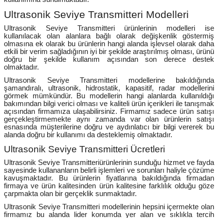
Ultrasonik Seviye Transmitteri Modelleri
Ultrasonik Seviye Transmitteri ürünlerinin modelleri ise
kullanılacak olan alanlara bağlı olarak değişkenlik göstermiş
olmasına ek olarak bu ürünlerin hangi alanda işlevsel olarak daha
etkili bir verim sağladığının iyi bir şekilde araştırılmış olması, ürünü
doğru bir şekilde kullanım açısından son derece destek
olmaktadır.
Ultrasonik Seviye Transmitteri
modellerine bakıldığında
şamandıralı, ultrasonik, hidrostatik, kapasitif, radar modellerini
görmek mümkündür. Bu modellerin hangi alanlarda kullanıldığı
bakımından bilgi verici olması ve kaliteli ürün içerikleri ile tanışmak
açısından firmamıza ulaşabilirsiniz. Firmamız sadece ürün satışı
gerçekleştirmemekte aynı zamanda var olan ürünlerin satışı
esnasında müşterilerine doğru ve aydınlatıcı bir bilgi vererek bu
alanda doğru bir kullanımı da desteklemiş olmaktadır.
Ultrasonik Seviye Transmitteri Ücretleri
Ultrasonik Seviye Transmitteriürünlerinin sunduğu hizmet ve fayda
sayesinde kullananların belirli işlemleri ve sorunları haliyle çözüme
kavuşmaktadır. Bu ürünlerin fiyatlarına bakıldığında firmadan
firmaya ve ürün kalitesinden ürün kalitesine farklılık olduğu göze
çarpmakta olan bir gerçeklik sunmaktadır.
Ultrasonik Seviye Transmitteri
modellerinin hepsini içermekte olan
firmamız bu alanda lider konumda yer alan ve sıklıkla tercih