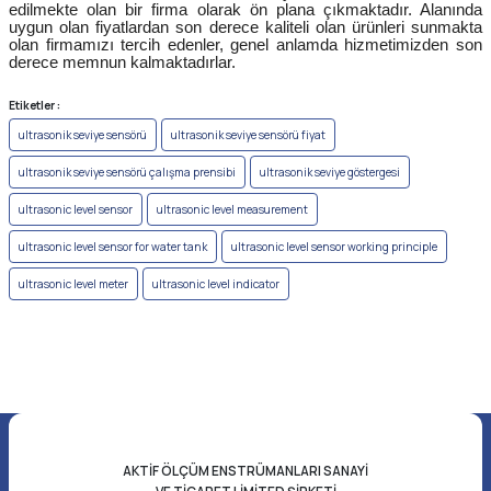
edilmekte olan bir firma olarak ön plana çıkmaktadır. Alanında
uygun olan fiyatlardan son derece kaliteli olan ürünleri sunmakta
olan firmamızı tercih edenler, genel anlamda hizmetimizden son
derece memnun kalmaktadırlar.
Etiketler :
ultrasonik seviye sensörü
ultrasonik seviye sensörü fiyat
ultrasonik seviye sensörü çalışma prensibi
ultrasonik seviye göstergesi
ultrasonic level sensor
ultrasonic level measurement
ultrasonic level sensor for water tank
ultrasonic level sensor working principle
ultrasonic level meter
ultrasonic level indicator
AKTİF ÖLÇÜM ENSTRÜMANLARI SANAYİ