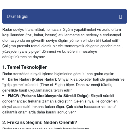
Ürün Bilgisi
Radar seviye transmitteri, temassız ölçüm yapabilmeleri ve zorlu ortam
koşullarından (toz, buhar, basınç) etkilenmemeleri nedeniyle endüstriyel
otomasyonda en güvenilir seviye ölçüm yöntemlerinden biri kabul edilir.
Çalışma prensibi temel olarak bir elektromanyetik dalganın gönderilmesi,
yüzeyden yansıyıp geri dönmesi ve bu sürenin mesafeye
dönüştürülmesine dayanır.
1. Temel Teknolojiler
Radar sensörleri sinyali işleme biçimlerine göre iki ana gruba ayrılır:
Darbe Radarı (Pulse Radar):
Sinyali kısa paketler halinde gönderir ve
"gidip gelme" süresini (Time of Flight) ölçer. Daha az enerji tüketir,
genellikle basit uygulamalarda tercih edilir.
FMCW (Frekans Modülasyonlu Sürekli Dalga):
Sinyali sürekli
gönderir ancak frekansı zamanla değiştirir. Gelen sinyal ile gönderilen
sinyal arasındaki frekans farkını ölçer.
Çok daha hassastır
ve tozlu/
çalkantılı ortamlarda daha kararlı sonuç verir.
2. Frekans Seçimi: Neden Önemli?
Radar transmitter seçerken en kritik karar frekanstır: