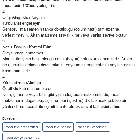
mesafenin 1/3'üne yerleştirin.
2
Giriş Akışından Kaçının
Türbülansı engelleyin
Sensörü, malzemenin tanka döküldüğü (dolum hattı) tam üzerine
yerleştirmeyin. Akan malzeme sinyali kırar veya yanlış seviye okutur.
3
Nozul Boyunu Kontrol Edin
Sinyal engellenmemeli
Montaj flanşının bağlı olduğu nozul (boyun) çok uzun olmamalıdır. Anten
ucu, nozulun içinden dışarı çıkmalı veya nozul çapı antenin yayılım açısını
kapatmamalıdır.
4
Yönlendirme (Aiming)
Özellikle katı malzemelerde
Kum, çimento veya tahıl gibi yığın oluşturan malzemelerde, radarı
malzemenin doğal akış açısına (huni şekline) dik bakacak şekilde bir
yönlendirme aparatı ile eğimli monte etmek sinyal kalitesini artırır.
Etiketler :
radar level transmitter
radar level sensor
radar seviye sensörü
radar seviye transmitteri