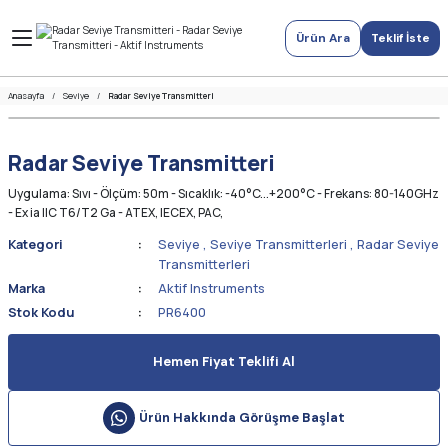
Ürün Ara
Teklif İste
Anasayfa
Seviye
Radar Seviye Transmitteri
Radar Seviye Transmitteri
Uygulama: Sıvı - Ölçüm: 50m - Sıcaklık: -40°C...+200°C - Frekans: 80-140GHz
- Ex ia IIC T6/T2 Ga - ATEX, IECEX, PAC,
Kategori
Seviye
,
Seviye Transmitterleri
,
Radar Seviye
Transmitterleri
Marka
Aktif Instruments
Stok Kodu
PR6400
Hemen Fiyat Teklifi Al
Ürün Hakkında Görüşme Başlat