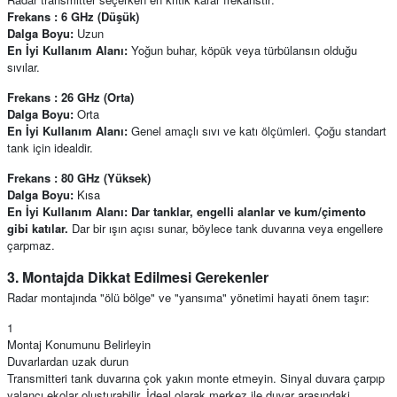
Frekans : 6 GHz (Düşük)
Dalga Boyu:
Uzun
En İyi Kullanım Alanı:
Yoğun buhar, köpük veya türbülansın olduğu
sıvılar.
Frekans : 26 GHz (Orta)
Dalga Boyu:
Orta
En İyi Kullanım Alanı:
Genel amaçlı sıvı ve katı ölçümleri. Çoğu standart
tank için idealdir.
Frekans : 80 GHz (Yüksek)
Dalga Boyu:
Kısa
En İyi Kullanım Alanı: Dar tanklar, engelli alanlar ve kum/çimento
gibi katılar.
Dar bir ışın açısı sunar, böylece tank duvarına veya engellere
çarpmaz.
3. Montajda Dikkat Edilmesi Gerekenler
Radar montajında "ölü bölge" ve "yansıma" yönetimi hayati önem taşır:
1
Montaj Konumunu Belirleyin
Duvarlardan uzak durun
Transmitteri tank duvarına çok yakın monte etmeyin. Sinyal duvara çarpıp
yalancı ekolar oluşturabilir. İdeal olarak merkez ile duvar arasındaki