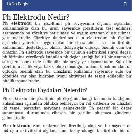
Ürün Bilgisi
Ph Elektrodu Nedir?
Ph elektrodu
bir çözeltinin ph seviyesinin ölçümü açısından
kullanılmakta olan bu ürün sayesinde çözeltilerin test edilmesi
aşamasında bu çözeltiye batırılması ve uygun ortamın oluşturulması
gerekmektedir. Çözeltiye daldırılmış olan elektrodun ph ölçümü
açısından yeterince uygun olan bir cihaz olması ise bu ürünün
kullanımını destekleyici olması dolayısıyla oldukça önemli olan bir
cihazdır. Ph elektrodu sayesinde bir ürünün elektriksel sinyal değeri
ph birimine çevrilerek istenilen ph değer aralığı belirli bir aşama ve
süreçten sonra elde edilebilir bir seviyeye ulaşmaktadır. Sulu bir
çözeltinin asidik veya bazik olup olmadığını anlamak bakımından da
oldukça önemli olan bu cihazların kullanımı sayesinde sulu bir
çözeltide var olan hidrojen iyonu aktivitesi de tespit edilebilir bir
nitelik taşımaktadır.
Ph Elektrodu Faydaları Nelerdir?
Ph elektrodu bir çözeltinin ph ölçeğinin hangi kısmında kaldığının
anlaşılması açısından oldukça belirleyici bir rol üstlenen bu cihazlar,
iki temel parçadan meydana gelmektedir. Ph negatif bir değer
saptanması durumunda cihazda bir gerilim oluşması gündeme
gelmektedir.
Ph elektrodu
cam malzemeden üretilmiş olan ve bu sayede de
hidrojen aktivitesini algılamasının kolay olduğu bu üründe bir de