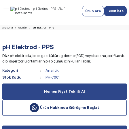
Ürün Ara
Teklif İste
Anasayfa
Analitik
pH Elektrod - PPS
pH Elektrod - PPS
Düz pH elektrodu, baca gazı kükürt giderme (FGD) veya badana, seriflux vb.
gibi diğer zorlu ortamların pH ölçümü için kullanılabilir.
Kategori
Analitik
Stok Kodu
PH-7001
Hemen Fiyat Teklifi Al
Ürün Hakkında Görüşme Başlat