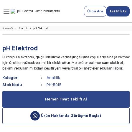
Ürün Ara
Teklif İste
Anasayfa
Analitik
pH Elektrod
pH Elektrod
Bu tip pH elektrodu, güçlü kirlilik ve karmaşık çalışma koşullarıyla başa çıkmak
için üretilen yüksek verimli bir elektrottur. Moleküler polimer cam elektrot,
bakımı ve kullanımı kolay, çeşitli yerli veya ithal pH metrelerle kullanılabilir.
Kategori
Analitik
Stok Kodu
PH-5015
Hemen Fiyat Teklifi Al
Ürün Hakkında Görüşme Başlat