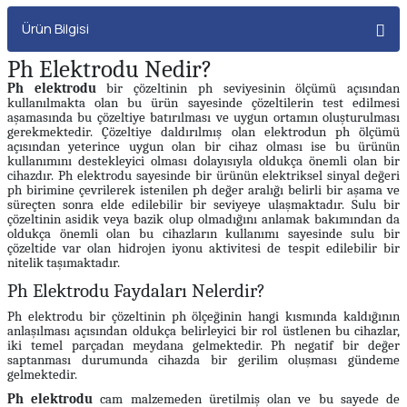
Ürün Bilgisi
Ph Elektrodu Nedir?
Ph elektrodu
bir çözeltinin ph seviyesinin ölçümü açısından
kullanılmakta olan bu ürün sayesinde çözeltilerin test edilmesi
aşamasında bu çözeltiye batırılması ve uygun ortamın oluşturulması
gerekmektedir. Çözeltiye daldırılmış olan elektrodun ph ölçümü
açısından yeterince uygun olan bir cihaz olması ise bu ürünün
kullanımını destekleyici olması dolayısıyla oldukça önemli olan bir
cihazdır. Ph elektrodu sayesinde bir ürünün elektriksel sinyal değeri
ph birimine çevrilerek istenilen ph değer aralığı belirli bir aşama ve
süreçten sonra elde edilebilir bir seviyeye ulaşmaktadır. Sulu bir
çözeltinin asidik veya bazik olup olmadığını anlamak bakımından da
oldukça önemli olan bu cihazların kullanımı sayesinde sulu bir
çözeltide var olan hidrojen iyonu aktivitesi de tespit edilebilir bir
nitelik taşımaktadır.
Ph Elektrodu Faydaları Nelerdir?
Ph elektrodu bir çözeltinin ph ölçeğinin hangi kısmında kaldığının
anlaşılması açısından oldukça belirleyici bir rol üstlenen bu cihazlar,
iki temel parçadan meydana gelmektedir. Ph negatif bir değer
saptanması durumunda cihazda bir gerilim oluşması gündeme
gelmektedir.
Ph elektrodu
cam malzemeden üretilmiş olan ve bu sayede de