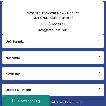
AKTİF ÖLÇÜM ENSTRÜMANLARI SANAYİ
VE TİCARET LİMİTED ŞİRKETİ
0 (212) 222 63 65
info@aktif-inst.com
Ürünlerimiz
Hakkında
Kaynaklar
Destek & İletişim
Whatsapp Bilgi
©2026 Tüm Hakları Saklıdır. Aktif Instruments