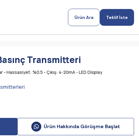
Ürün Ara
Teklif İste
Basınç Transmitteri
adar - Hassasiyet: %0.5 - Çıkış: 4-20mA - LED Display
smitterleri
Ürün Hakkında Görüşme Başlat