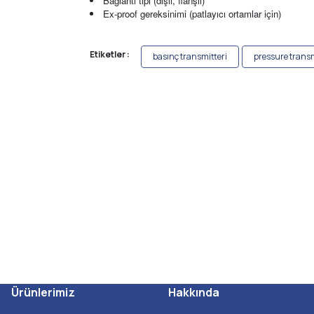
Bağlantı tipi (dişli, flanşlı)
Ex-proof gereksinimi (patlayıcı ortamlar için)
Etiketler :
basınç transmitteri
pressure trans
Ürünlerimiz
Hakkında