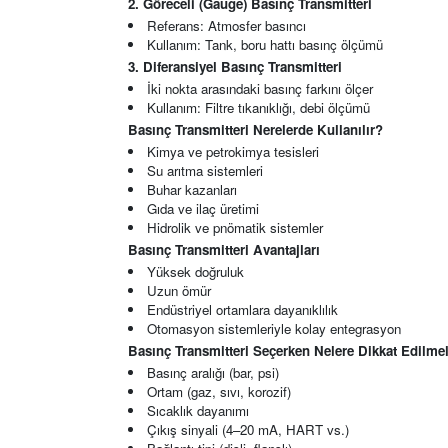
2. Göreceli (Gauge) Basınç Transmitteri
Referans: Atmosfer basıncı
Kullanım: Tank, boru hattı basınç ölçümü
3. Diferansiyel Basınç Transmitteri
İki nokta arasındaki basınç farkını ölçer
Kullanım: Filtre tıkanıklığı, debi ölçümü
Basınç Transmitteri
Nerelerde Kullanılır?
Kimya ve petrokimya tesisleri
Su arıtma sistemleri
Buhar kazanları
Gıda ve ilaç üretimi
Hidrolik ve pnömatik sistemler
Basınç Transmitteri
Avantajları
Yüksek doğruluk
Uzun ömür
Endüstriyel ortamlara dayanıklılık
Otomasyon sistemleriyle kolay entegrasyon
Basınç Transmitteri
Seçerken Nelere Dikkat Edilmel
Basınç aralığı (bar, psi)
Ortam (gaz, sıvı, korozif)
Sıcaklık dayanımı
Çıkış sinyali (4–20 mA, HART vs.)