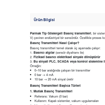
Ürün Bilgisi
Parmak Tip Göstergeli Basınç transmitteri
, bir sist
V) çeviren endüstriyel bir sensördür. Özellikle proses ko
Basınç Transmitteri
Nasıl Çalışır?
Basınç transmitteri temel olarak üç aşamada çalışır:
Basıncı algılar
(sensör diyaframı ile)
Fiziksel basıncı elektriksel sinyale dönüştürür
Bu sinyali PLC, SCADA veya kontrol sistemine il
Örneğin:
0–10 bar aralığında çalışan bir transmitter
0 bar → 4 mA
10 bar → 20 mA sinyal üretir
Basınç Transmitteri
Başlıca Türleri
1. Mutlak Basınç Transmitteri
Referans: Vakum (0 bar)
Kullanım: Kapalı sistemler, vakum uygulamaları