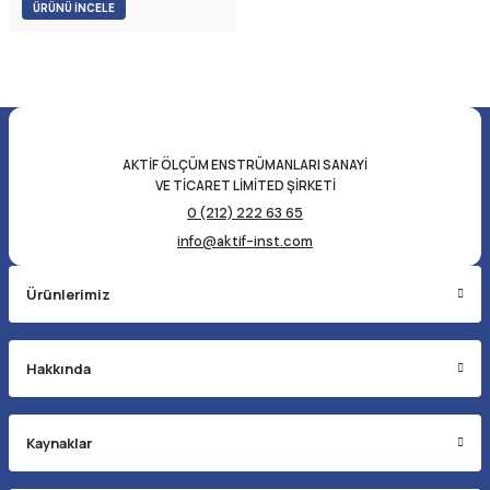
otomotiv ve havacılık dahil olmak
ÜRÜNÜ İNCELE
üzere çok çeşitli endüstrilerde
kullanılırlar.
AKTİF ÖLÇÜM ENSTRÜMANLARI SANAYİ
VE TİCARET LİMİTED ŞİRKETİ
0 (212) 222 63 65
info@aktif-inst.com
Ürünlerimiz
Hakkında
Kaynaklar