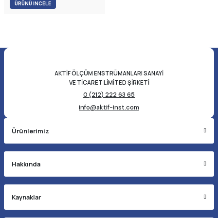
seviyesi/malzeme seviyesi ölçüm
ÜRÜNÜ İNCELE
cihazıdır. Ölçülen ortamla temas
etmeden çoğu sıvı seviye/seviye
ölçüm gereksinimini karşılayabilir.
AKTİF ÖLÇÜM ENSTRÜMANLARI SANAYİ
VE TİCARET LİMİTED ŞİRKETİ
0 (212) 222 63 65
info@aktif-inst.com
Ürünlerimiz
Hakkında
Kaynaklar