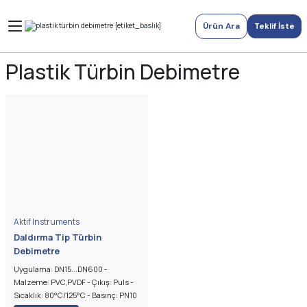
Ürün Ara
Teklif İste
Plastik Türbin Debimetre
Aktif Instruments
Daldırma Tip Türbin
Debimetre
Uygulama: DN15...DN600 -
Malzeme: PVC,PVDF - Çıkış: Puls -
Sıcaklık: 80°C/125°C - Basınç: PN10