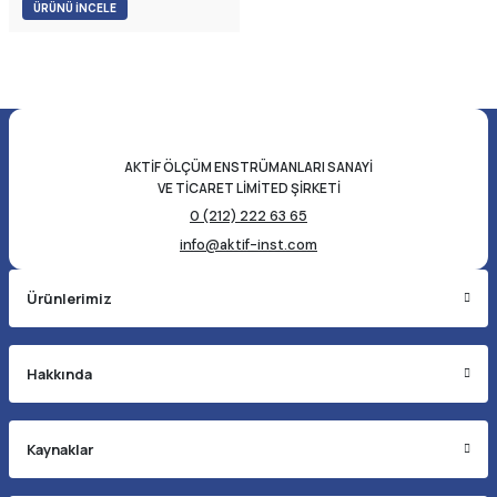
kapatmak için elektrik motoru
ÜRÜNÜ İNCELE
kullanan bir vana türüdür.
AKTİF ÖLÇÜM ENSTRÜMANLARI SANAYİ
VE TİCARET LİMİTED ŞİRKETİ
0 (212) 222 63 65
info@aktif-inst.com
Ürünlerimiz
Hakkında
Kaynaklar