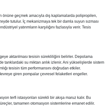
rumun önüne geçmek amacıyla dış kaplamalarda polipropilen,
 düzeyde tutulur. İç mekanizmaya tek bir damla suyun sızması
ndüstriyel yatırımların karşılığını fazlasıyla verir. Tesis
lgeye aktarılması tesisin sürekliliğini belirler. Depolama
 tanklardaki su miktarı anlık izlenir. Ani yükselişlerde sistem
lığı tesisin tüm performansını doğrudan etkiler.
 devreye giren pompalar çevresel felaketleri engeller.
yon terfi istasyonları sürekli bir akışa maruz kalır. Bu
süreçler, tamamen otomasyon sistemlerine emanet edilir.