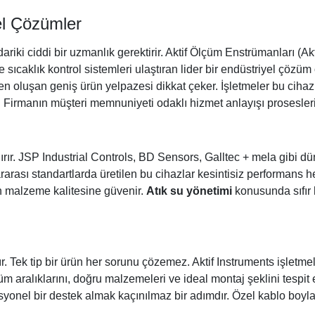
el Çözümler
riki ciddi bir uzmanlık gerektirir.
Aktif Ölçüm Enstrümanları (Akt
ve sıcaklık kontrol sistemleri ulaştıran lider bir endüstriyel çöz
nden oluşan geniş ürün yelpazesi dikkat çeker. İşletmeler bu cih
r. Firmanın müşteri memnuniyeti odaklı hizmet anlayışı prosesle
rır. JSP Industrial Controls, BD Sensors, Galltec + mela gibi dü
arası standartlarda üretilen bu cihazlar kesintisiz performans hed
 malzeme kalitesine güvenir.
Atık su yönetimi
konusunda sıfır 
dır. Tek tip bir ürün her sorunu çözemez. Aktif Instruments işlet
 aralıklarını, doğru malzemeleri ve ideal montaj şeklini tespit 
esyonel bir destek almak kaçınılmaz bir adımdır. Özel kablo boyl