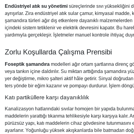
Endüstriyel atık su yönetimi
süreçlerinde sıvı yüksekliğini 
ayrışırlar. Zira endüstriyel atık sular çamur, kimyasal madde, k
şamandıra türleri ağır dış etkenlere dayanıklı malzemelerden 
içindeki sistem tetiklenir ve elektrik devresini kapatır. Bu h
yardımıyla gerçekleşir. İşletmeler manuel kontrole ihtiyaç duy
Zorlu Koşullarda Çalışma Prensibi
Foseptik şamandıra
modelleri ağır ortam şartlarına direnç 
veya tankın içine daldırılır. Su miktarı arttığında şamandıra 
yer değiştirme, mikro şalteri aktif hâle getirir. Sinyal doğrud
ters yönde bir eğim kazanır ve pompayı durdurur. İşlem döngüsü
Katı partiküllere karşı dayanıklılık
Kanalizasyon hatlarındaki sıvılar homojen bir yapıda bulunmaz. İ
maddelerin yarattığı tıkanma tehlikesiyle karşı karşıya kalır. 
pürüzsüz yapı, katı maddelerin cihaz gövdesine tutunmasını e
ayarlanır. Yoğunluğu yüksek akışkanlarda bile batmadan doğru 