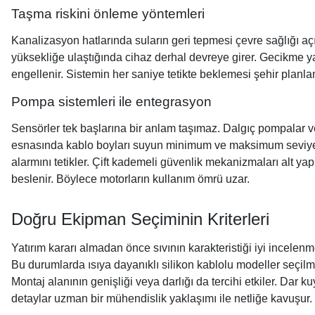
Taşma riskini önleme yöntemleri
Kanalizasyon hatlarında suların geri tepmesi çevre sağlığı açıs
yüksekliğe ulaştığında cihaz derhal devreye girer. Gecikme yaşa
engellenir. Sistemin her saniye tetikte beklemesi şehir planl
Pompa sistemleri ile entegrasyon
Sensörler tek başlarına bir anlam taşımaz. Dalgıç pompalar vey
esnasında kablo boyları suyun minimum ve maksimum seviyelerin
alarmını tetikler. Çift kademeli güvenlik mekanizmaları alt ya
beslenir. Böylece motorların kullanım ömrü uzar.
Doğru Ekipman Seçiminin Kriterleri
Yatırım kararı almadan önce sıvının karakteristiği iyi incelenme
Bu durumlarda ısıya dayanıklı silikon kablolu modeller seçil
Montaj alanının genişliği veya darlığı da tercihi etkiler. Dar
detaylar uzman bir mühendislik yaklaşımı ile netliğe kavuşur.