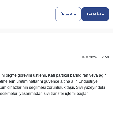
Ürün Ara
Teklif İste
14-11-2024
21:50
ni ölçme görevini üstlenir. Katı partikül barındıran veya ağır
tmelerin üretim hatlarını güvence altına alır. Endüstriyel
m cihazlarının seçilmesi zorunluluk taşır. Sıvı yüzeyindeki
cikmeleri yaşanmadan sıvı transfer işlemi başlar.