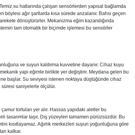
. Temiz su hatlarında çalışan sensörlerden yapısal bağlamda
leri böylesi ağır şartlarda kısa sürede arızalanır. Bahsi geçen
ir harekete dönüştürürler. Mekanizma eğim kazandığında
istemin tam otomatik bir biçimde işlemesi bu sensörler
ğunluğuna ve suyun kaldırma kuvvetine dayanır. Cihaz kuyu
i mekanik yapı eğimle birlikte yer değiştirir. Meydana gelen bu
şlemine başlar. Su seviyesi istenen noktaya düştüğünde cihaz
süresi saniyelerle ölçülür.
 çamur tortuları yer alır. Hassas yapıdaki aletler bu
vdeli tasarımlar taşır. Dış yüzeyleri tamamen pürüzsüzdür. Bu
etini kısıtlayamaz. Ağırlık merkezleri suyun yoğunluğuna göre
dan kalkar.