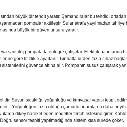
ından büyük bir tehdit yaratır. Şamandıralar bu tehdidi ortadan k
nmadan pompalar aktifleşir. Sular etrafa yayılmadan tahliye borul
amasında büyük bir güven unsuru yaratır.
a santrifüj pompalarla entegre çalışırlar. Elektrik panolarına bağ
e göre titizlikle ayarlanır. Bir hatta birden fazla cihaz bağlan
pı sistemlerini güvence altına alır. Pompanın susuz çalışarak ya
lidir. Suyun sıcaklığı, yoğunluğu ve kimyasal yapısı tespit edilmel
melidir. Yoğunluğun fazla olduğu çamurlu ortamlarda daha büyük v
 kuyularda dikey hareket eden modeller tercih listesine girer. K
 Doğru sensör tespiti yapılmadığında sistem kısa sürede çöker.