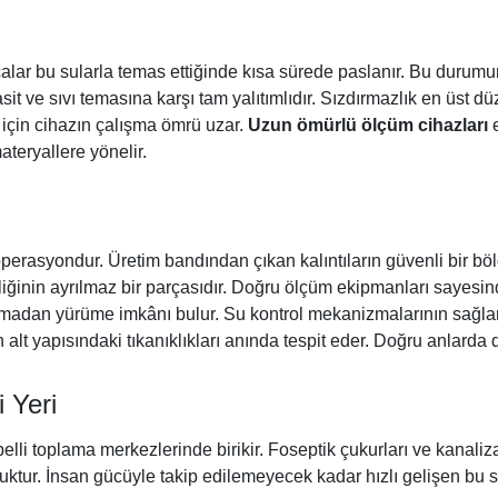
parçalar bu sularla temas ettiğinde kısa sürede paslanır. Bu du
asit ve sıvı temasına karşı tam yalıtımlıdır. Sızdırmazlık en üst
için cihazın çalışma ömrü uzar.
Uzun ömürlü ölçüm cihazları
e
ateryallere yönelir.
r operasyondur. Üretim bandından çıkan kalıntıların güvenli bir bö
iğinin ayrılmaz bir parçasıdır. Doğru ölçüm ekipmanları sayesinde
ksamadan yürüme imkânı bulur. Su kontrol mekanizmalarının sağlam
n alt yapısındaki tıkanıklıkları anında tespit eder. Doğru anlarda
 Yeri
elli toplama merkezlerinde birikir. Foseptik çukurları ve kanalizas
uktur. İnsan gücüyle takip edilemeyecek kadar hızlı gelişen bu 