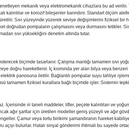
denetleyen mekanik veya elektromekanik cihazlara bu ad verilir
atı kalıntılar ve korozif bileşenler barındırır. Standart ölçüm alet
üretilir. Sıvı yüzeyinde yüzerek seviye değişimlerini fiziksel b
areket doğrudan pompaların çalışmasını veya durmasını tetikler. S
madan sıvı yüksekliğini denetim altında tutar.
gösterecek biçimde tasarlanır. Çalışma mantığı tamamen sıvı yo
yüzeye doğru hareketlenir. İç kısmında yer alan bilya veya benzer
an elektrik panosuna iletilir. Bağlantılı pompalar suyu tahliye i
 tamamen fiziksel kurallara bağlı biçimde işler. Sistemin tepki 
çerisinde iri taneli maddeler, lifler, peçete kalıntıları ve yoğun
Ancak ağır şartlar için üretilen modeller geniş yüzeyli ve ağır gö
ngeller. Çamur veya tortu birikimi şamandıranın hareket kabiliy
açıyı bulurlar. Hatalı sinyal gönderimi ihtimali bu sayede orta