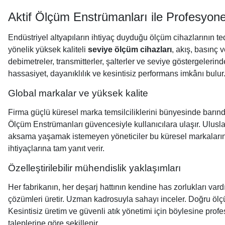
Aktif Ölçüm Enstrümanları ile Profesyon
Endüstriyel altyapıların ihtiyaç duyduğu ölçüm cihazlarının teda
yönelik yüksek kaliteli
seviye ölçüm cihazları
, akış, basınç 
debimetreler, transmitterler, şalterler ve seviye göstergeleri
hassasiyet, dayanıklılık ve kesintisiz performans imkânı bulu
Global markalar ve yüksek kalite
Firma güçlü küresel marka temsilciliklerini bünyesinde barındı
Ölçüm Enstrümanları güvencesiyle kullanıcılara ulaşır. Uluslar
aksama yaşamak istemeyen yöneticiler bu küresel markaların
ihtiyaçlarına tam yanıt verir.
Özelleştirilebilir mühendislik yaklaşımları
Her fabrikanın, her deşarj hattının kendine has zorlukları var
çözümleri üretir. Uzman kadrosuyla sahayı inceler. Doğru ölçüm
Kesintisiz üretim ve güvenli atık yönetimi için böylesine prof
taleplerine göre şekillenir.