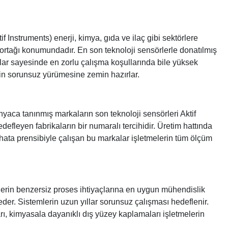
if Instruments)
enerji, kimya, gıda ve ilaç gibi sektörlere
üm ortağı konumundadır. En son teknoloji sensörlerle donatılmış
azlar sayesinde en zorlu çalışma koşullarında bile yüksek
rin sorunsuz yürümesine zemin hazırlar.
nyaca tanınmış markaların son teknoloji sensörleri Aktif
efleyen fabrikaların bir numaralı tercihidir. Üretim hattında
hata prensibiyle çalışan bu markalar işletmelerin tüm ölçüm
melerin benzersiz proses ihtiyaçlarına en uygun mühendislik
eder. Sistemlerin uzun yıllar sorunsuz çalışması hedeflenir.
arı, kimyasala dayanıklı dış yüzey kaplamaları işletmelerin